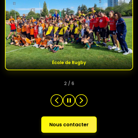
École de Rugby
2
/
6
Nous contacter